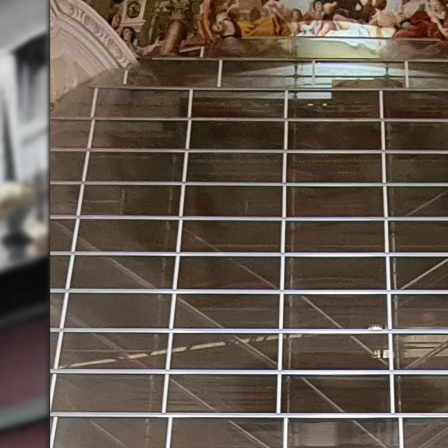
servierungs- und
staurierungsmaßnahmen an den
wölbemalereien von Cosmas Damian
am