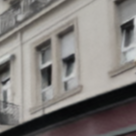
Kon
Re
Ge
As