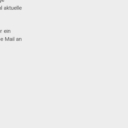
l aktuelle
r ein
ne Mail an
u