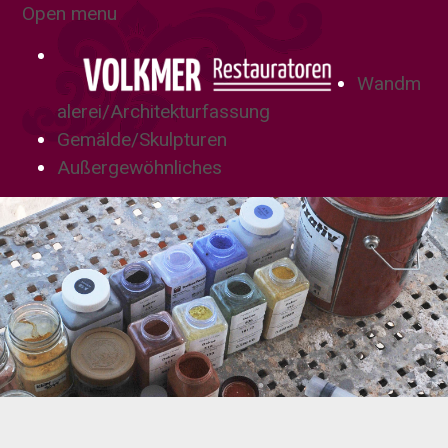
Open menu
Wandm
alerei/Architekturfassung
Gemälde/Skulpturen
Außergewöhnliches