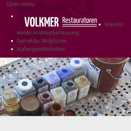
Open menu
Wandm
alerei/Architekturfassung
Gemälde/Skulpturen
Außergewöhnliches