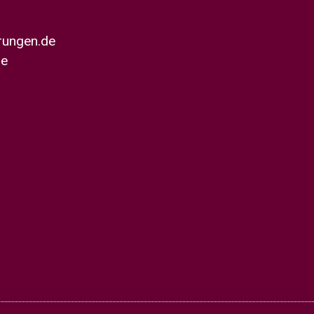
erungen.de
de