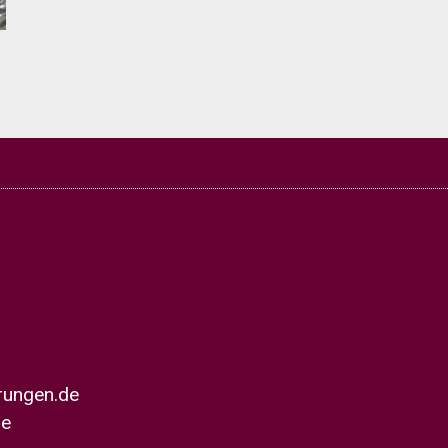
g
erungen.de
de