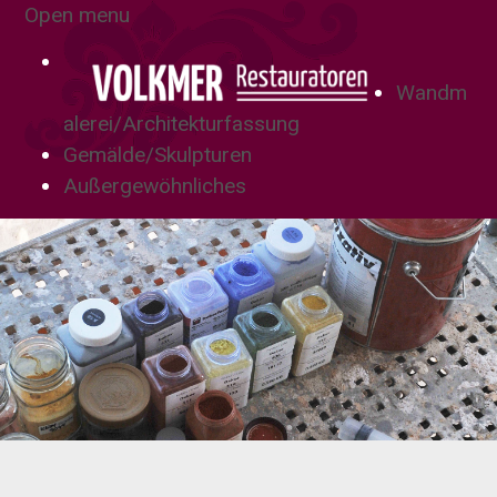
Open menu
Wandm
alerei/Architekturfassung
Gemälde/Skulpturen
Außergewöhnliches