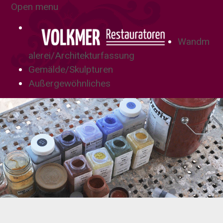
Open menu
Wandm
alerei/Architekturfassung
Gemälde/Skulpturen
Außergewöhnliches